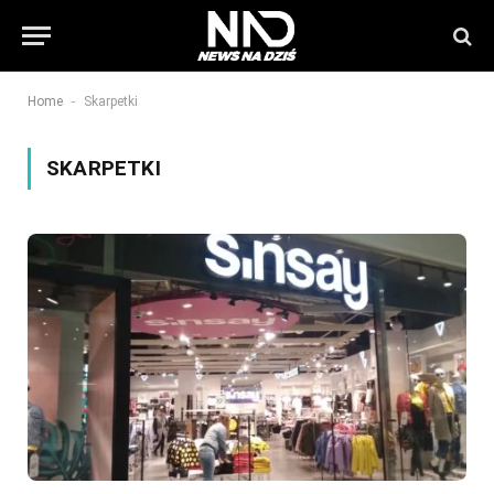
-
Home
Skarpetki
SKARPETKI