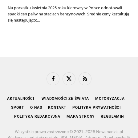
Na początku kwietnia 2025 roku kierowcy w Polsce odnotowali
spadki cen paliw na stacjach benzynowych. Średnie ceny kształtują
się następująco:…
Facebook
X
RSS
(Twitter)
AKTUALNOŚCI
WIADOMOŚCI ZE ŚWIATA
MOTORYZACJA
SPORT
O NAS
KONTAKT
POLITYKA PRYWATNOŚCI
POLITYKA REDAKCYJNA
MAPA STRONY
REGULAMIN
Wszystkie prawa zastrzeżone © 2021 - 2025 Newsnadzis.pl
Wydawca i redakcja portalu: POL-MEDIA - Adres: ul. Grzybowska 9,