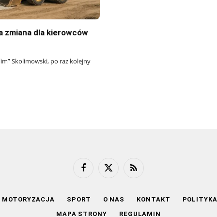
na zmiana dla kierowców
lim” Skolimowski, po raz kolejny
Facebook
X
RSS
(Twitter)
MOTORYZACJA
SPORT
O NAS
KONTAKT
POLITYK
MAPA STRONY
REGULAMIN