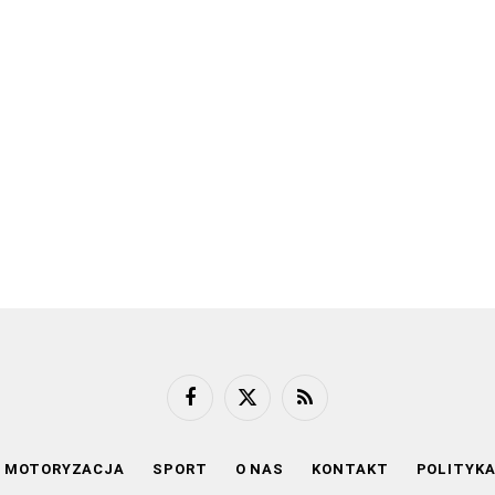
Facebook
X
RSS
(Twitter)
MOTORYZACJA
SPORT
O NAS
KONTAKT
POLITYK