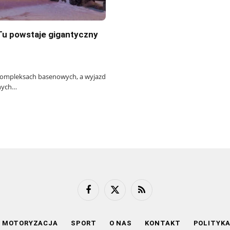
Tu powstaje gigantyczny
 kompleksach basenowych, a wyjazd
jnych…
Facebook
X
RSS
(Twitter)
MOTORYZACJA
SPORT
O NAS
KONTAKT
POLITYK