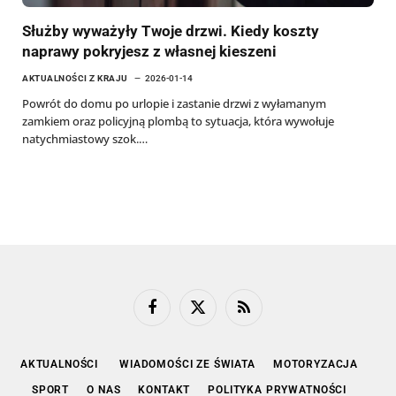
Służby wyważyły Twoje drzwi. Kiedy koszty
naprawy pokryjesz z własnej kieszeni
AKTUALNOŚCI Z KRAJU
2026-01-14
Powrót do domu po urlopie i zastanie drzwi z wyłamanym
zamkiem oraz policyjną plombą to sytuacja, która wywołuje
natychmiastowy szok.…
Facebook
X
RSS
(Twitter)
AKTUALNOŚCI
WIADOMOŚCI ZE ŚWIATA
MOTORYZACJA
SPORT
O NAS
KONTAKT
POLITYKA PRYWATNOŚCI