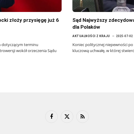
cki złoży przysięgę już 6
Sąd Najwyższy zdecydowa
dla Polaków
AKTUALNOŚCI Z KRAJU
2025-07-02
m dotyczącym terminu
Koniec politycznej niepewności po
rowersji wokół orzeczenia Sądu
kluczową uchwałę, w której stwie
Facebook
X
RSS
(Twitter)