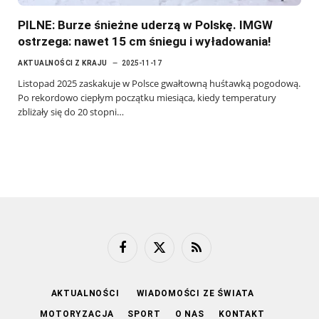
PILNE: Burze śnieżne uderzą w Polskę. IMGW
ostrzega: nawet 15 cm śniegu i wyładowania!
AKTUALNOŚCI Z KRAJU
2025-11-17
Listopad 2025 zaskakuje w Polsce gwałtowną huśtawką pogodową.
Po rekordowo ciepłym początku miesiąca, kiedy temperatury
zbliżały się do 20 stopni…
Facebook
X
RSS
(Twitter)
AKTUALNOŚCI
WIADOMOŚCI ZE ŚWIATA
MOTORYZACJA
SPORT
O NAS
KONTAKT