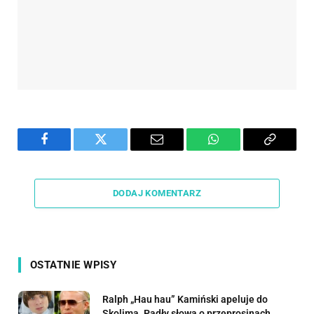
Facebook
Twitter
Email
WhatsApp
Copy
Link
DODAJ KOMENTARZ
OSTATNIE WPISY
Ralph „Hau hau” Kamiński apeluje do
Skolima. Padły słowa o przeprosinach