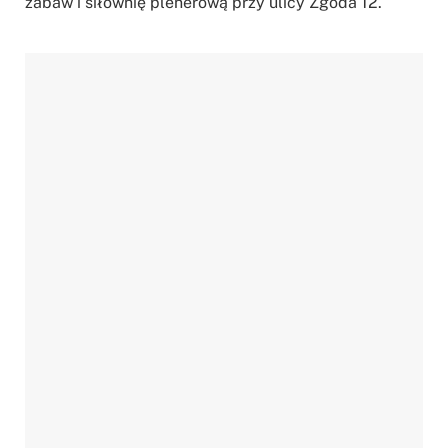
zabaw i siłownię plenerową przy ulicy Zgoda 12.