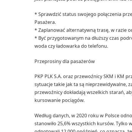
* Sprawdzić status swojego połączenia przed
Pasażera.
* Zaplanować alternatywną trasę, w razie 
* Być przygotowanym na dłuższy czas podróż
woda czy ładowarka do telefonu.
Przeprosiny dla pasażerów
PKP PLK S.A. oraz przewoźnicy SKM i KM prz
sytuacje takie jak ta są nieprzewidywalne, 
przewoźnicy dokładają wszelkich starań, ab
kursowanie pociągów.
Według danych, w 2020 roku w Polsce odn
stanowiło 25,6% wszystkich kursów. Tylko 
odnotowali 12 000 opóźnień, co oznacza, że