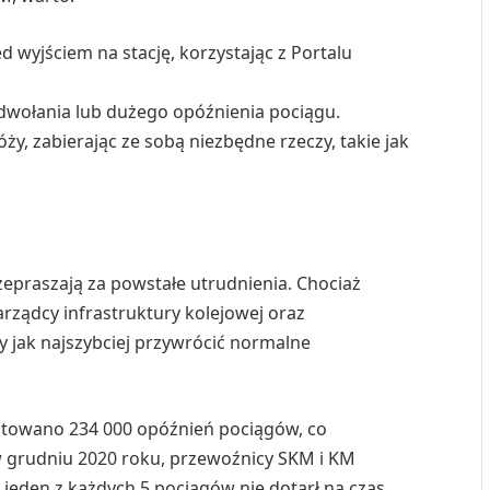
 wyjściem na stację, korzystając z Portalu
odwołania lub dużego opóźnienia pociągu.
y, zabierając ze sobą niezbędne rzeczy, takie jak
epraszają za powstałe utrudnienia. Chociaż
zarządcy infrastruktury kolejowej oraz
y jak najszybciej przywrócić normalne
otowano 234 000 opóźnień pociągów, co
w grudniu 2020 roku, przewoźnicy SKM i KM
 jeden z każdych 5 pociągów nie dotarł na czas.