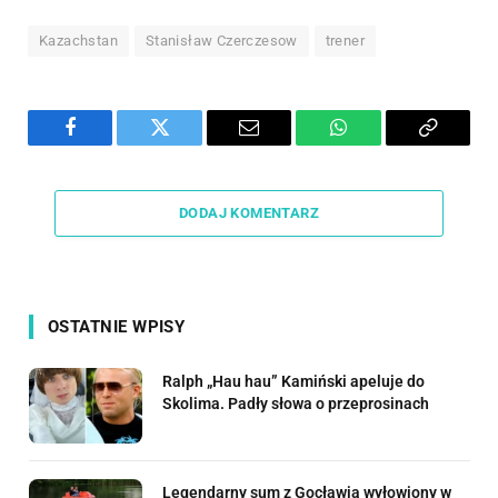
Kazachstan
Stanisław Czerczesow
trener
Facebook
Twitter
Email
WhatsApp
Copy
Link
DODAJ KOMENTARZ
OSTATNIE WPISY
Ralph „Hau hau” Kamiński apeluje do
Skolima. Padły słowa o przeprosinach
Legendarny sum z Gocławia wyłowiony w