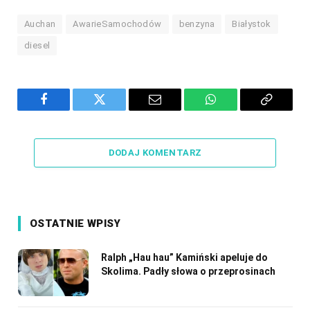
Auchan
AwarieSamochodów
benzyna
Białystok
diesel
Facebook
Twitter
Email
WhatsApp
Copy
Link
DODAJ KOMENTARZ
OSTATNIE WPISY
Ralph „Hau hau” Kamiński apeluje do
Skolima. Padły słowa o przeprosinach