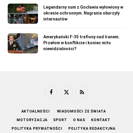
Legendarny sum z Gocławia wyłowiony w
okresie ochronnym. Nagrania oburzyły
internautów
Amerykański F-35 trafiony nad Iranem.
Przełom w konflikcie i koniec mitu
niewidzialności?
Facebook
X
RSS
(Twitter)
AKTUALNOŚCI
WIADOMOŚCI ZE ŚWIATA
MOTORYZACJA
SPORT
O NAS
KONTAKT
POLITYKA PRYWATNOŚCI
POLITYKA REDAKCYJNA