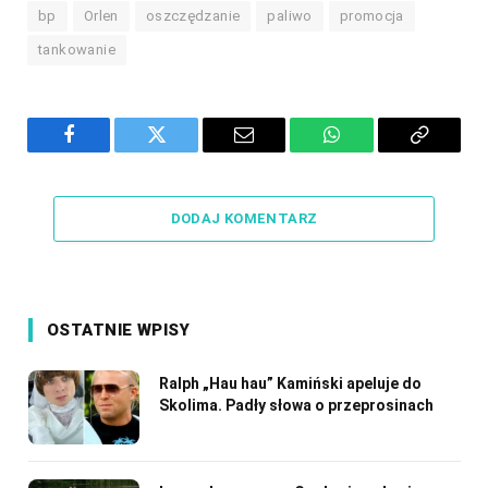
bp
Orlen
oszczędzanie
paliwo
promocja
tankowanie
Facebook
Twitter
Email
WhatsApp
Copy
Link
DODAJ KOMENTARZ
OSTATNIE WPISY
Ralph „Hau hau” Kamiński apeluje do
Skolima. Padły słowa o przeprosinach