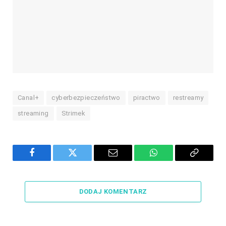
Canal+
cyberbezpieczeństwo
piractwo
restreamy
streaming
Strimek
Facebook
Twitter
Email
WhatsApp
Copy
Link
DODAJ KOMENTARZ