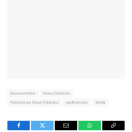
kłusownictwo
Nowy Duninów
Państwowa Straż Rybacka
wędkarstwo
Wisła
Facebook
Twitter
Email
WhatsApp
Copy