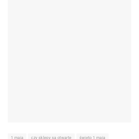
1 maja
czy sklepy są otwarte
święto 1 maja