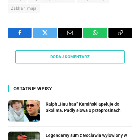
Żabka 1 maja
Facebook
Twitter
Email
WhatsApp
Copy
Link
DODAJ KOMENTARZ
OSTATNIE WPISY
Ralph „Hau hau” Kamiński apeluje do
Skolima. Padły słowa o przeprosinach
Legendarny sum z Gocławia wyłowiony w