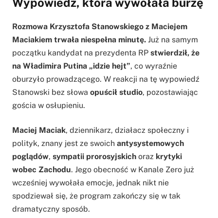
Wypowiedź, która wywołała burzę
Rozmowa Krzysztofa Stanowskiego z Maciejem
Maciakiem trwała niespełna minutę.
Już na samym
początku kandydat na prezydenta RP
stwierdził, że
na Władimira Putina „idzie hejt”
, co wyraźnie
oburzyło prowadzącego. W reakcji na tę wypowiedź
Stanowski bez słowa
opuścił studio
, pozostawiając
gościa w osłupieniu.
Maciej Maciak
, dziennikarz, działacz społeczny i
polityk, znany jest ze swoich
antysystemowych
poglądów
,
sympatii prorosyjskich
oraz
krytyki
wobec Zachodu
. Jego obecność w Kanale Zero już
wcześniej wywołała emocje, jednak nikt nie
spodziewał się, że program zakończy się w tak
dramatyczny sposób.