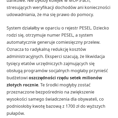
bankowe. Nie byłoby kolejek w MOPS-ach,
stresujących weryfikacji dochodów ani konieczności
udowadniania, że ma się prawo do pomocy.
System działałby w oparciu o rejestr PESEL. Dziecko
rodzi się, otrzymuje numer PESEL, a system
automatycznie generuje comiesięczny przelew.
Oznacza to radykalną redukcję kosztów
administracyjnych. Eksperci szacują, że likwidacja
tysięcy etatów urzędniczych zajmujących się
obsługą programów socjalnych mogłaby przynieść
budżetowi
oszczędności rzędu setek milionów
złotych rocznie
. Te środki mogłyby zostać
przeznaczone bezpośrednio na zwiększenie
wysokości samego świadczenia dla obywateli, co
podniosłoby kwotę bazową z 1700 zł do wyższych
pułapów.