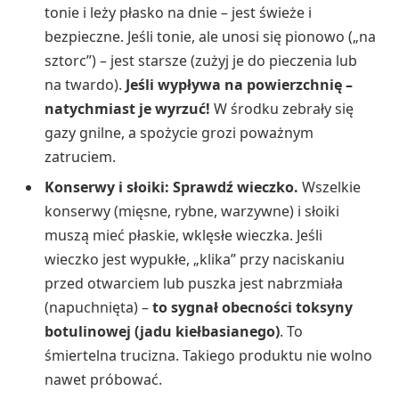
tonie i leży płasko na dnie – jest świeże i
bezpieczne. Jeśli tonie, ale unosi się pionowo („na
sztorc”) – jest starsze (zużyj je do pieczenia lub
na twardo).
Jeśli wypływa na powierzchnię –
natychmiast je wyrzuć!
W środku zebrały się
gazy gnilne, a spożycie grozi poważnym
zatruciem.
Konserwy i słoiki: Sprawdź wieczko.
Wszelkie
konserwy (mięsne, rybne, warzywne) i słoiki
muszą mieć płaskie, wklęsłe wieczka. Jeśli
wieczko jest wypukłe, „klika” przy naciskaniu
przed otwarciem lub puszka jest nabrzmiała
(napuchnięta) –
to sygnał obecności toksyny
botulinowej (jadu kiełbasianego)
. To
śmiertelna trucizna. Takiego produktu nie wolno
nawet próbować.