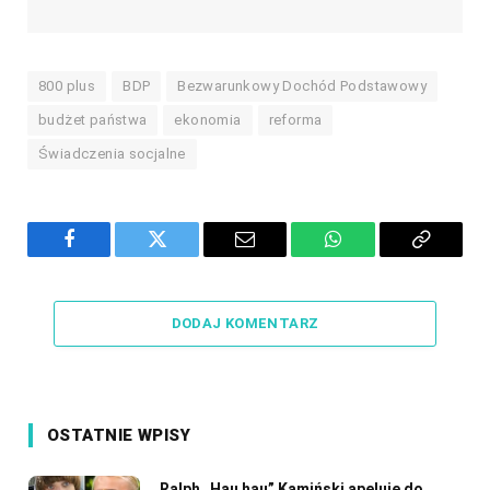
800 plus
BDP
Bezwarunkowy Dochód Podstawowy
budżet państwa
ekonomia
reforma
Świadczenia socjalne
Facebook
Twitter
Email
WhatsApp
Copy
Link
DODAJ KOMENTARZ
OSTATNIE WPISY
Ralph „Hau hau” Kamiński apeluje do