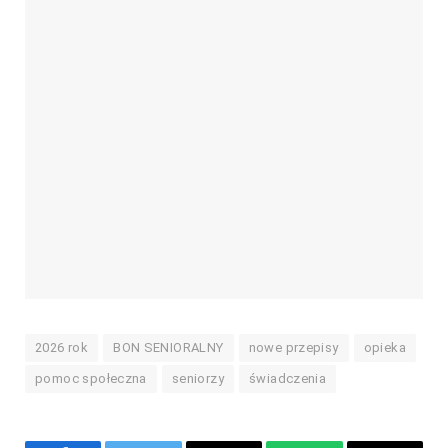
2026 rok
BON SENIORALNY
nowe przepisy
opieka
pomoc społeczna
seniorzy
świadczenia