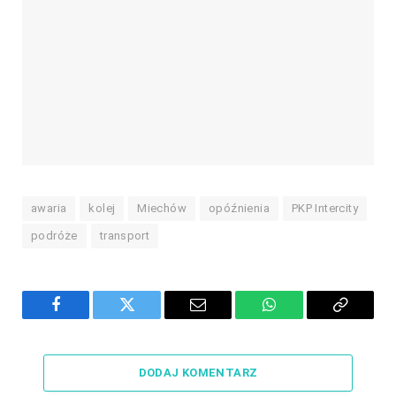
awaria
kolej
Miechów
opóźnienia
PKP Intercity
podróże
transport
Facebook
Twitter
Email
WhatsApp
Copy
Link
DODAJ KOMENTARZ