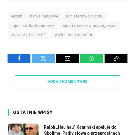
Airbnb
kary finansowe
Ministerstwo Sportu
najem krótkoterminowy
rejestr obiektów noclegowych
rozporządzenie UE
rynek nieruchomości
Facebook
Twitter
Email
WhatsApp
Copy
Link
DODAJ KOMENTARZ
OSTATNIE WPISY
Ralph „Hau hau” Kamiński apeluje do
Skolima. Padły słowa o przeprosinach