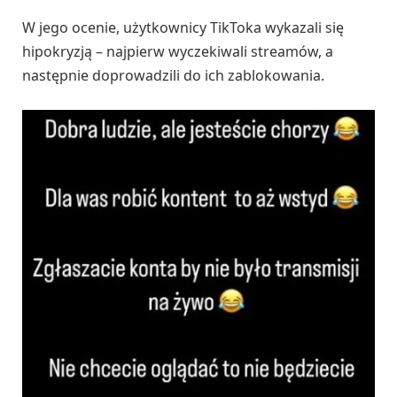
W jego ocenie, użytkownicy TikToka wykazali się
hipokryzją – najpierw wyczekiwali streamów, a
następnie doprowadzili do ich zablokowania.