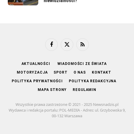
niewidzialności?
Facebook
X
RSS
(Twitter)
AKTUALNOŚCI
WIADOMOŚCI ZE ŚWIATA
MOTORYZACJA
SPORT
O NAS
KONTAKT
POLITYKA PRYWATNOŚCI
POLITYKA REDAKCYJNA
MAPA STRONY
REGULAMIN
Wszystkie prawa zastrzeżone © 2021 - 2025 Newsnadzis.pl
Wydawca i redakcja portalu: POL-MEDIA - Adres: ul. Grzybowska 9,
00-132 Warszawa