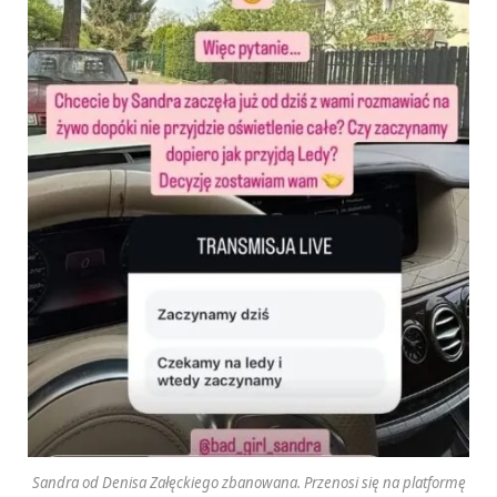
Sandra od Denisa Załęckiego zbanowana. Przenosi się na platformę