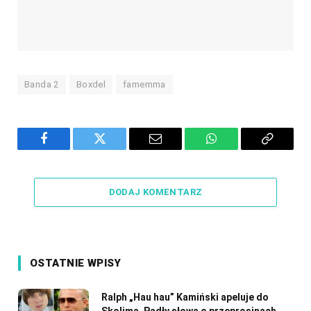
Banda 2
Boxdel
famemma
Facebook
Twitter
Email
WhatsApp
Copy
Link
DODAJ KOMENTARZ
OSTATNIE WPISY
Ralph „Hau hau” Kamiński apeluje do
Skolima. Padły słowa o przeprosinach