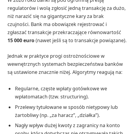
W 2026 roku banki są pod ogromną presją
regulatorów i wolą zgłosić jedną transakcję za dużo,
niż narazić się na gigantyczne kary za brak
czujności. Bank ma obowiązek rejestrować i
zgłaszać transakcje przekraczające równowartość
15 000 euro
(nawet jeśli są to transakcje powiązane).
Jednak w praktyce progi ostrożnościowe w
wewnętrznych systemach bezpieczeństwa banków
są ustawione znacznie niżej. Algorytmy reagują na:
Regularne, częste wpłaty gotówkowe we
wpłatomatach (tzw. structuring).
Przelewy tytułowane w sposób nietypowy lub
żartobliwy (np. „za haracz”, „działka”).
Nagły wpływ dużej kwoty z zagranicy na konto
osoby, która dotychczas nie otrzymywała takich