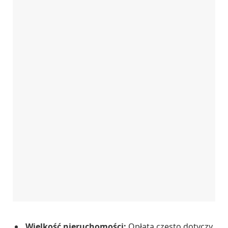
Wielkość nieruchomości:
Opłata często dotyczy