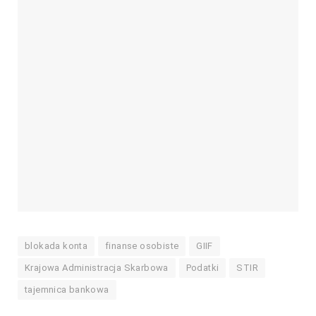
blokada konta
finanse osobiste
GIIF
Krajowa Administracja Skarbowa
Podatki
STIR
tajemnica bankowa