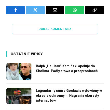
Facebook
Twitter
Email
WhatsApp
Copy
Link
DODAJ KOMENTARZ
OSTATNIE WPISY
Ralph „Hau hau” Kamiński apeluje do
Skolima. Padły słowa o przeprosinach
Legendarny sum z Gocławia wyłowiony w
okresie ochronnym. Nagrania oburzyły
internautów