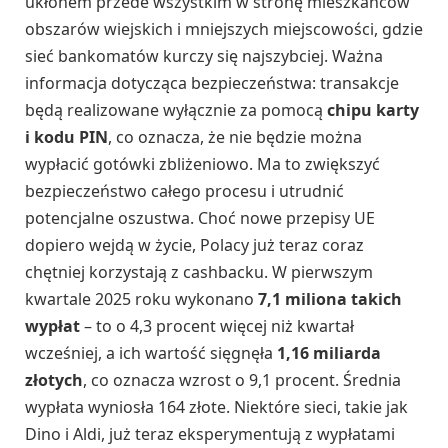
ukłonem przede wszystkim w stronę mieszkańców
obszarów wiejskich i mniejszych miejscowości, gdzie
sieć bankomatów kurczy się najszybciej. Ważna
informacja dotycząca bezpieczeństwa: transakcje
będą realizowane wyłącznie za pomocą
chipu karty
i kodu PIN
, co oznacza, że nie będzie można
wypłacić gotówki zbliżeniowo. Ma to zwiększyć
bezpieczeństwo całego procesu i utrudnić
potencjalne oszustwa. Choć nowe przepisy UE
dopiero wejdą w życie, Polacy już teraz coraz
chętniej korzystają z cashbacku. W pierwszym
kwartale 2025 roku wykonano
7,1 miliona takich
wypłat
– to o 4,3 procent więcej niż kwartał
wcześniej, a ich wartość sięgnęła
1,16 miliarda
złotych
, co oznacza wzrost o 9,1 procent. Średnia
wypłata wyniosła 164 złote. Niektóre sieci, takie jak
Dino i Aldi, już teraz eksperymentują z wypłatami