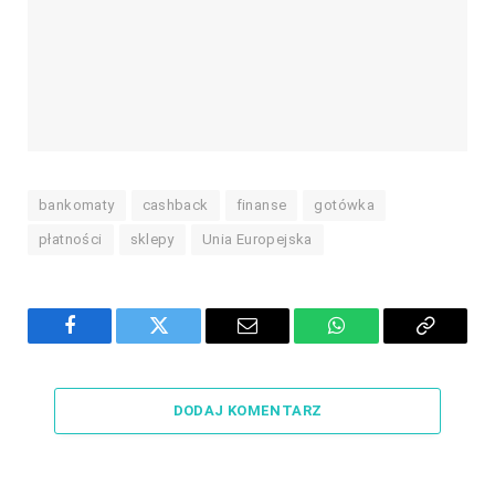
bankomaty
cashback
finanse
gotówka
płatności
sklepy
Unia Europejska
Facebook
Twitter
Email
WhatsApp
Copy
Link
DODAJ KOMENTARZ