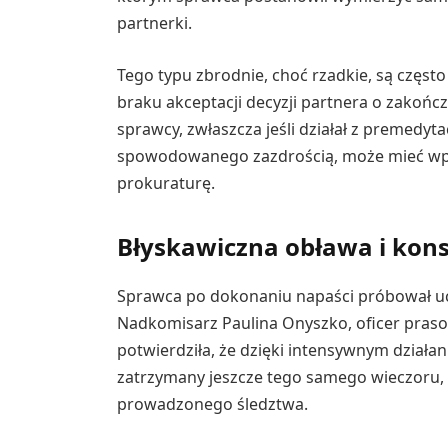
partnerki.
Tego typu zbrodnie, choć rzadkie, są częst
braku akceptacji decyzji partnera o zakońc
sprawcy, zwłaszcza jeśli działał z premedyt
spowodowanego zazdrością, może mieć wpły
prokuraturę.
Błyskawiczna obława i kon
Sprawca po dokonaniu napaści próbował ucie
Nadkomisarz Paulina Onyszko, oficer pras
potwierdziła, że dzięki intensywnym działa
zatrzymany jeszcze tego samego wieczoru, c
prowadzonego śledztwa.