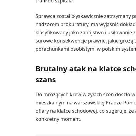
trafił do szpitala.
Sprawca został błyskawicznie zatrzymany p
nadzorem prokuratury, ma wyjaśnić dokładn
klasyfikowany jako zabójstwo i usiłowanie z
surowe konsekwencje prawne, jakie groż
porachunkami osobistymi w polskim syste
Brutalny atak na klatce sch
szans
Do mrożących krew w żyłach scen doszło we
mieszkalnym na warszawskiej Pradze-Północ. 
ofiary na klatce schodowej, co sugeruje, ż
konkretny moment.