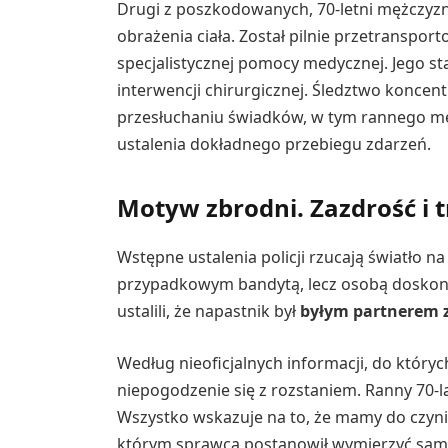
Drugi z poszkodowanych, 70-letni mężczyzn
obrażenia ciała. Został pilnie przetranspor
specjalistycznej pomocy medycznej. Jego st
interwencji chirurgicznej. Śledztwo koncen
przesłuchaniu świadków, w tym rannego mę
ustalenia dokładnego przebiegu zdarzeń.
Motyw zbrodni. Zazdrość i 
Wstępne ustalenia policji rzucają światło na 
przypadkowym bandytą, lecz osobą doskonal
ustalili, że napastnik był
byłym partnerem 
Według nieoficjalnych informacji, do który
niepogodzenie się z rozstaniem. Ranny 70-
Wszystko wskazuje na to, że mamy do czyni
którym sprawca postanowił wymierzyć samo