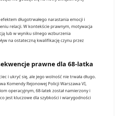
o efektem długotrwałego narastania emocji i
zeniu relacji. W kontekście prawnym, motywacja
acją lub w wyniku silnego wzburzenia
w na ostateczną kwalifikację czynu przez
sekwencje prawne dla 68-latka
c i ukryć się, ale jego wolność nie trwała długo.
owa Komendy Rejonowej Policji Warszawa VI,
niom operacyjnym, 68-latek został namierzony i
o jest kluczowe dla szybkości i wiarygodności