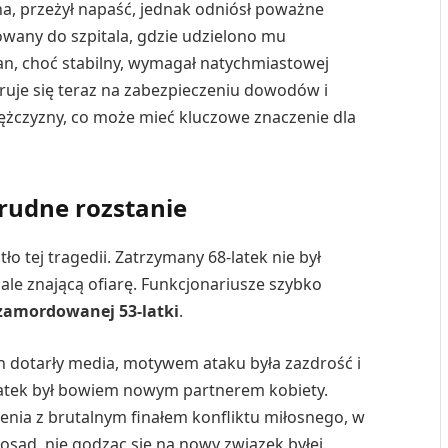
a, przeżył napaść, jednak odniósł poważne
towany do szpitala, gdzie udzielono mu
an, choć stabilny, wymagał natychmiastowej
truje się teraz na zabezpieczeniu dowodów i
żczyzny, co może mieć kluczowe znaczenie dla
trudne rozstanie
tło tej tragedii. Zatrzymany 68-latek nie był
e znającą ofiarę. Funkcjonariusze szybko
zamordowanej 53-latki
.
ch dotarły media, motywem ataku była zazdrość i
latek był bowiem nowym partnerem kobiety.
enia z brutalnym finałem konfliktu miłosnego, w
sąd, nie godząc się na nowy związek byłej