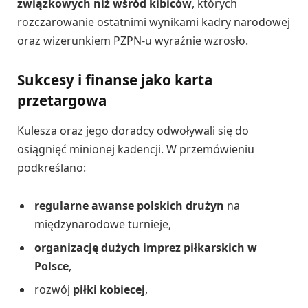
związkowych niż wśród kibiców
, których
rozczarowanie ostatnimi wynikami kadry narodowej
oraz wizerunkiem PZPN-u wyraźnie wzrosło.
Sukcesy i finanse jako karta
przetargowa
Kulesza oraz jego doradcy odwoływali się do
osiągnięć minionej kadencji. W przemówieniu
podkreślano:
regularne awanse polskich drużyn
na
międzynarodowe turnieje,
organizację dużych imprez piłkarskich w
Polsce
,
rozwój
piłki kobiecej
,