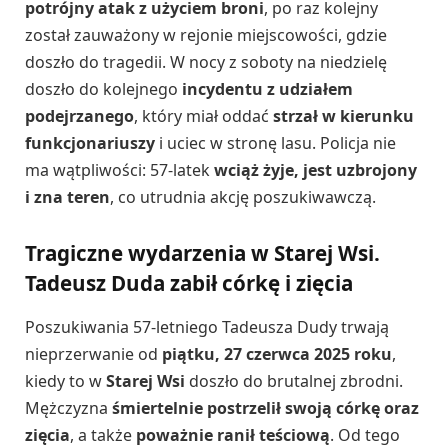
potrójny atak z użyciem broni
, po raz kolejny
został zauważony w rejonie miejscowości, gdzie
doszło do tragedii. W nocy z soboty na niedzielę
doszło do kolejnego
incydentu z udziałem
podejrzanego
, który miał oddać
strzał w kierunku
funkcjonariuszy
i uciec w stronę lasu. Policja nie
ma wątpliwości: 57-latek
wciąż żyje, jest uzbrojony
i zna teren
, co utrudnia akcję poszukiwawczą.
Tragiczne wydarzenia w Starej Wsi.
Tadeusz Duda zabił córkę i zięcia
Poszukiwania 57-letniego Tadeusza Dudy trwają
nieprzerwanie od
piątku, 27 czerwca 2025 roku
,
kiedy to w
Starej Wsi
doszło do brutalnej zbrodni.
Mężczyzna
śmiertelnie postrzelił swoją córkę oraz
zięcia
, a także
poważnie ranił teściową
. Od tego