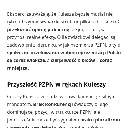
Eksperci zauważają, że Kulesza będzie musiał nie
tylko utrzymać wsparcie struktur piłkarskich, ale też
przekonać opinię publiczną
, że jego polityka
przynosi realne efekty. O ile związkowi delegaci są
zadowoleni z kierunku, w jakim zmierza PZPN, o tyle
społeczne oczekiwania wobec reprezentacji Polski
są coraz większe
, a
cierpliwość kibiców – coraz
mniejsza
.
Przyszłość PZPN w rękach Kuleszy
Cezary Kulesza wchodzi w nową kadencję z silnym
mandatem.
Brak konkurencji
świadczy o jego
dominującej pozycji w strukturze PZPN, ale
jednocześnie może być sygnałem
braku pluralizmu
i
wewnętrznej debaty
. Reprezentacja Polski,