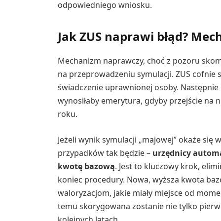
odpowiedniego wniosku.
Jak ZUS naprawi błąd? Mec
Mechanizm naprawczy, choć z pozoru skompl
na przeprowadzeniu symulacji. ZUS cofnie s
świadczenie uprawnionej osoby. Następnie p
wynosiłaby emerytura, gdyby przejście na n
roku.
Jeżeli wynik symulacji „majowej” okaże się
przypadków tak będzie –
urzędnicy automa
kwotę bazową
. Jest to kluczowy krok, elim
koniec procedury. Nowa, wyższa kwota ba
waloryzacjom, jakie miały miejsce od momen
temu skorygowana zostanie nie tylko pierwo
kolejnych latach.