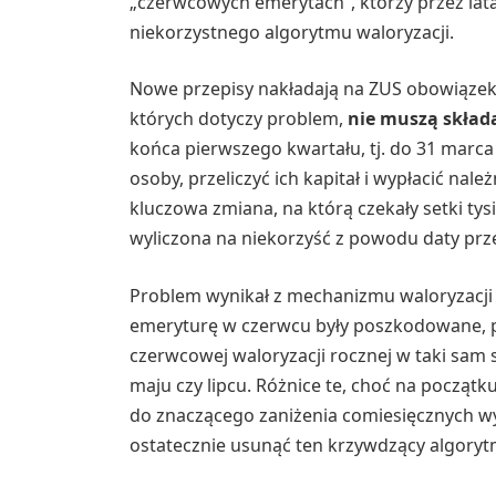
„czerwcowych emerytach”, którzy przez lat
niekorzystnego algorytmu waloryzacji.
Nowe przepisy nakładają na ZUS obowiązek d
których dotyczy problem,
nie muszą skła
końca pierwszego kwartału, tj. do 31 marc
osoby, przeliczyć ich kapitał i wypłacić na
kluczowa zmiana, na którą czekały setki ty
wyliczona na niekorzyść z powodu daty prze
Problem wynikał z mechanizmu waloryzacji 
emeryturę w czerwcu były poszkodowane, po
czerwcowej waloryzacji rocznej w taki sa
maju czy lipcu. Różnice te, choć na początk
do znaczącego zaniżenia comiesięcznych 
ostatecznie usunąć ten krzywdzący algoryt