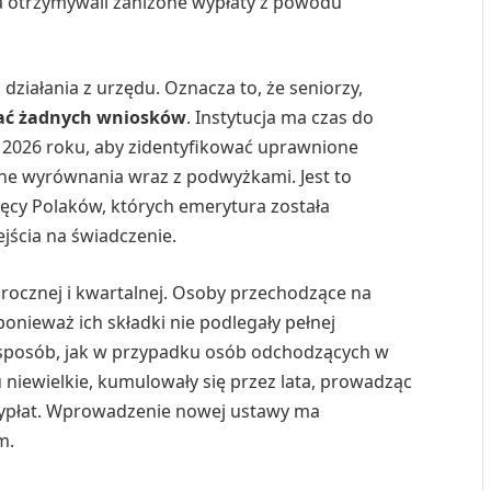
a otrzymywali zaniżone wypłaty z powodu
ziałania z urzędu. Oznacza to, że seniorzy,
dać żadnych wniosków
. Instytucja ma czas do
a 2026 roku, aby zidentyfikować uprawnione
leżne wyrównania wraz z podwyżkami. Jest to
sięcy Polaków, których emerytura została
jścia na świadczenie.
rocznej i kwartalnej. Osoby przechodzące na
nieważ ich składki nie podlegały pełnej
m sposób, jak w przypadku osób odchodzących w
u niewielkie, kumulowały się przez lata, prowadząc
wypłat. Wprowadzenie nowej ustawy ma
m.