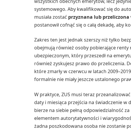
wszystkich obecnych emerytów, lecz jedynie 
systemowego. Aby kwalifikować się do aut
musiała zostać
przyznana lub przeliczona
postanowił cofnąć się o całą dekadę, aby 
Zakres ten jest jednak szerszy niż tylko b
obejmują również osoby pobierające renty r
ubezpieczonym, który przeszedł na emeryt
również zyskujesz prawo do przeliczenia. D
które zmarły w czerwcu w latach 2009–2019 
formalnie nie miały jeszcze ustalonego pra
W praktyce, ZUS musi teraz przeanalizować 
daty i miesiąca przejścia na świadczenie w 
bierze na siebie pełną odpowiedzialność za
elementem autorytatywności i wiarygodnośc
żadna poszkodowana osoba nie zostanie pomi