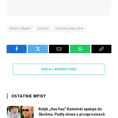
Denis Załęcki
sandra
Szalony Reporter
Facebook
Twitter
Email
WhatsApp
Copy
Link
DODAJ KOMENTARZ
OSTATNIE WPISY
Ralph „Hau hau” Kamiński apeluje do
Skolima. Padły słowa o przeprosinach