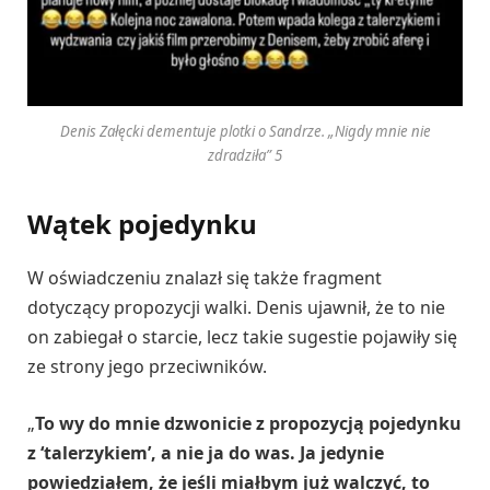
Denis Załęcki dementuje plotki o Sandrze. „Nigdy mnie nie
zdradziła” 5
Wątek pojedynku
W oświadczeniu znalazł się także fragment
dotyczący propozycji walki. Denis ujawnił, że to nie
on zabiegał o starcie, lecz takie sugestie pojawiły się
ze strony jego przeciwników.
„
To wy do mnie dzwonicie z propozycją pojedynku
z ‘talerzykiem’, a nie ja do was. Ja jedynie
powiedziałem, że jeśli miałbym już walczyć, to