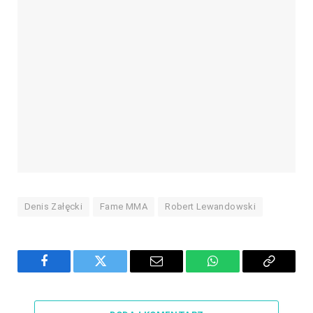
Denis Załęcki
Fame MMA
Robert Lewandowski
Facebook
Twitter
Email
WhatsApp
Copy
Link