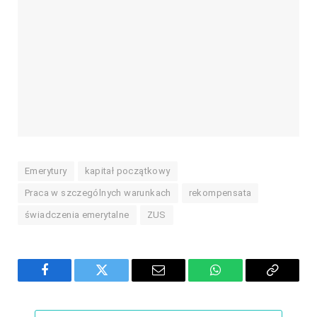
Emerytury
kapitał początkowy
Praca w szczególnych warunkach
rekompensata
świadczenia emerytalne
ZUS
Facebook
Twitter
Email
WhatsApp
Copy
Link