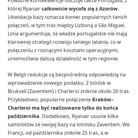
Poważne konsekwencje odczuje także Portugalia, z
której Ryanair
całkowicie wycofa się z Azorów
.
Likwidacja bazy oznacza koniec popularnych tanich
połączeń, w tym tras między Lizboną a São Miguel.
Linia argumentuje, że władze portugalskie nie mają
klarownej strategii rozwoju taniego latania, co w
połączeniu z rosnącymi kosztami operacyjnymi,
uniemożliwia dalszą działalność w tym regionie.
W Belgii redukcje są bezpośrednią odpowiedzią na
wprowadzenie nowego podatku. Z lotnisk w
Brukseli (Zaventem) i Charleroi zniknie około 20 tras.
Przykładowo, popularne połączenie
Kraków–
Charleroi ma być realizowane tylko do końca
października
. Dodatkowo, Ryanair usunie kilka
samolotów ze swojej bazy na lotnisku Zaventem. We
Francji, od października zniknie 25 tras, a w