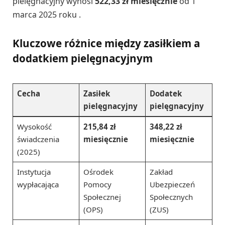
pielęgnacyjny wynosi
522,33 zł miesięcznie
od 1
marca 2025 roku .
Kluczowe różnice między zasiłkiem a
dodatkiem pielęgnacyjnym
Cecha
Zasiłek
Dodatek
pielęgnacyjny
pielęgnacyjny
Wysokość
215,84 zł
348,22 zł
świadczenia
miesięcznie
miesięcznie
(2025)
Instytucja
Ośrodek
Zakład
wypłacająca
Pomocy
Ubezpieczeń
Społecznej
Społecznych
(OPS)
(ZUS)