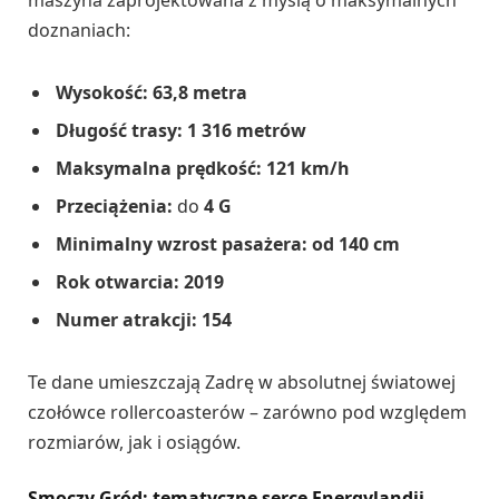
doznaniach:
Wysokość:
63,8 metra
Długość trasy:
1 316 metrów
Maksymalna prędkość:
121 km/h
Przeciążenia:
do
4 G
Minimalny wzrost pasażera:
od 140 cm
Rok otwarcia:
2019
Numer atrakcji:
154
Te dane umieszczają Zadrę w absolutnej światowej
czołówce rollercoasterów – zarówno pod względem
rozmiarów, jak i osiągów.
Smoczy Gród: tematyczne serce Energylandii