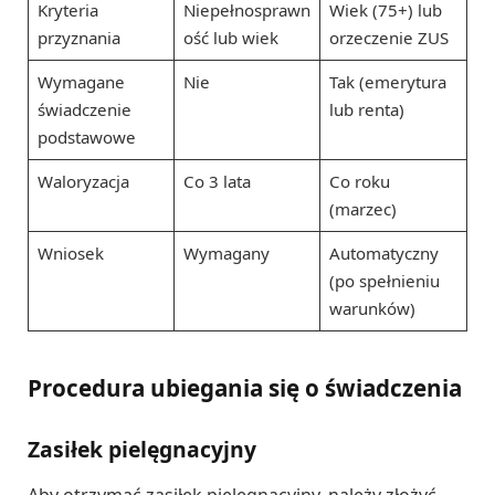
Kryteria
Niepełnosprawn
Wiek (75+) lub
przyznania
ość lub wiek
orzeczenie ZUS
Wymagane
Nie
Tak (emerytura
świadczenie
lub renta)
podstawowe
Waloryzacja
Co 3 lata
Co roku
(marzec)
Wniosek
Wymagany
Automatyczny
(po spełnieniu
warunków)
Procedura ubiegania się o świadczenia
Zasiłek pielęgnacyjny