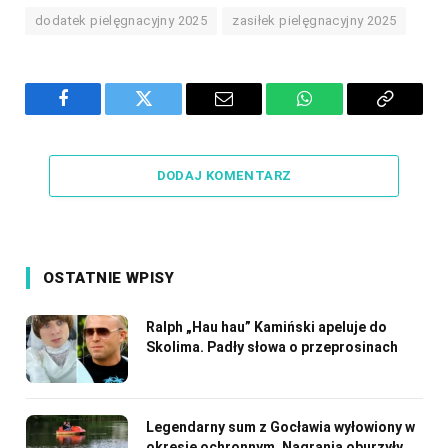
dodatek pielęgnacyjny 2025
zasiłek pielęgnacyjny 2025
Facebook
Twitter
Email
WhatsApp
Copy
Link
DODAJ KOMENTARZ
OSTATNIE WPISY
Ralph „Hau hau” Kamiński apeluje do
Skolima. Padły słowa o przeprosinach
Legendarny sum z Gocławia wyłowiony w
okresie ochronnym. Nagrania oburzyły