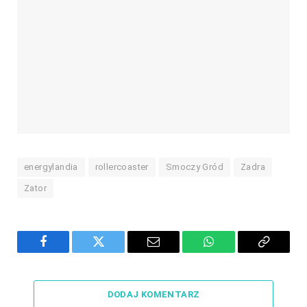
energylandia
rollercoaster
Smoczy Gród
Zadra
Zator
Facebook
Twitter
Email
WhatsApp
Copy
Link
DODAJ KOMENTARZ