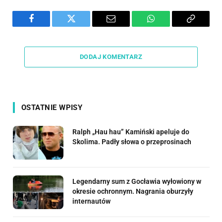
Facebook
Twitter
Email
WhatsApp
Copy
Link
DODAJ KOMENTARZ
OSTATNIE WPISY
Ralph „Hau hau” Kamiński apeluje do
Skolima. Padły słowa o przeprosinach
Legendarny sum z Gocławia wyłowiony w
okresie ochronnym. Nagrania oburzyły
internautów