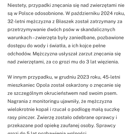
Niestety, przypadki znęcania się nad zwierzętami nie
są w Polsce odosobnione. W październiku 2024 roku,
32-letni mężczyzna z Błaszek został zatrzymany za
przetrzymywanie dwóch psów w skandalicznych
warunkach – zwierzęta były zaniedbane, pozbawione
dostępu do wody i światła, a ich kojce pełne
odchodów. Mężczyzna usłyszał zarzut znęcania się
nad zwierzętami, za co grozi mu do 3 lat więzienia.
W innym przypadku, w grudniu 2023 roku, 45-letni
mieszkaniec Opola został oskarżony o znęcanie się
ze szczególnym okrucieństwem nad swoim psem.
Nagrania z monitoringu ujawniły, że mężczyzna
wielokrotnie kopał i rzucał o podłogę małą suczkę
rasy pinczer. Zwierzę zostało odebrane oprawcy i
przekazane pod opiekę zaufanej osoby. Sprawcy
grozi do 5 lat pozbawienia wolności.