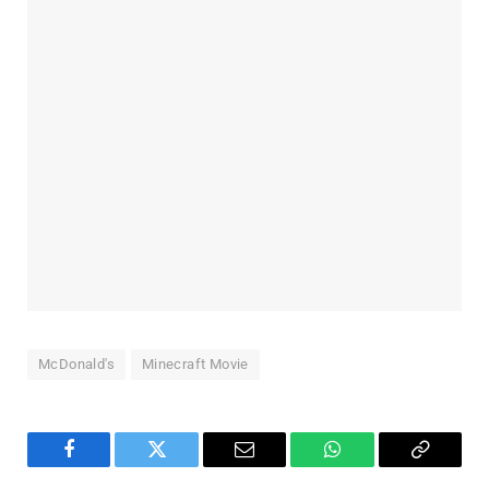
McDonald's
Minecraft Movie
Facebook
Twitter
Email
WhatsApp
Copy