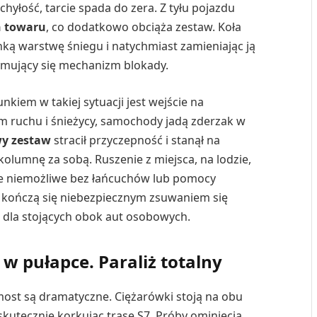
chyłość, tarcie spada do zera. Z tyłu pojazdu
on towaru
, co dodatkowo obciąża zestaw. Koła
nką warstwę śniegu i natychmiast zamieniając ją
mujący się mechanizm blokady.
kiem w takiej sytuacji jest wejście na
ym ruchu i śnieżycy, samochody jadą zderzak w
wy zestaw
stracił przyczepność i stanął na
kolumnę za sobą. Ruszenie z miejsca, na lodzie,
nie niemożliwe bez łańcuchów lub pomocy
o kończą się niebezpiecznym zsuwaniem się
e
dla stojących obok aut osobowych.
 w pułapce. Paraliż totalny
ost są dramatyczne. Ciężarówki stoją na obu
skutecznie korkując trasę S7. Próby ominięcia