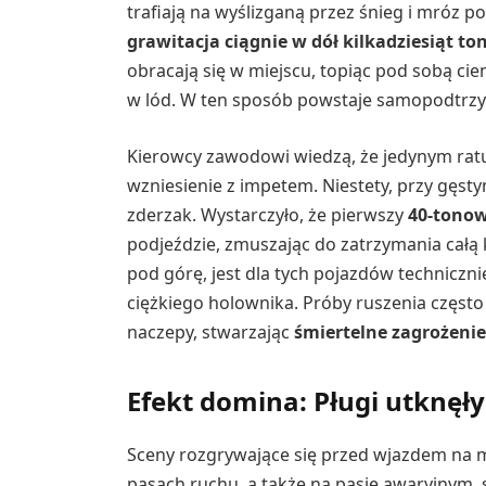
trafiają na wyślizganą przez śnieg i mróz po
grawitacja ciągnie w dół kilkadziesiąt t
obracają się w miejscu, topiąc pod sobą cie
w lód. W ten sposób powstaje samopodtrzy
Kierowcy zawodowi wiedzą, że jedynym ratun
wzniesienie z impetem. Niestety, przy gęst
zderzak. Wystarczyło, że pierwszy
40-tono
podjeździe, zmuszając do zatrzymania całą 
pod górę, jest dla tych pojazdów technicz
ciężkiego holownika. Próby ruszenia częst
naczepy, stwarzając
śmiertelne zagrożeni
Efekt domina: Pługi utknęły
Sceny rozgrywające się przed wjazdem na m
pasach ruchu, a także na pasie awaryjnym, 