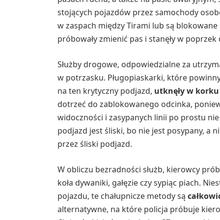
stojących pojazdów przez samochody osobo
w zaspach między Tirami lub są blokowane p
próbowały zmienić pas i stanęły w poprzek d
Służby drogowe, odpowiedzialne za utrzyma
w potrzasku. Pługopiaskarki, które powinny
na ten krytyczny podjazd,
utknęły w korku
dotrzeć do zablokowanego odcinka, poniew
widoczności i zasypanych linii po prostu ni
podjazd jest śliski, bo nie jest posypany, a
przez śliski podjazd.
W obliczu bezradności służb, kierowcy pró
koła dywaniki, gałęzie czy sypiąc piach. Nie
pojazdu, te chałupnicze metody są
całkowi
alternatywne, na które policja próbuje kier