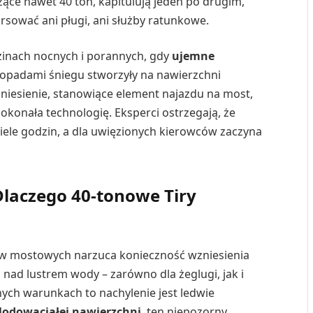
żące nawet 40 ton, kapitulują jeden po drugim,
orsować ani pługi, ani służby ratunkowe.
zinach nocnych i porannych, gdy
ujemne
opadami śniegu stworzyły na nawierzchni
wzniesienie, stanowiące element najazdu na most,
 pokonała technologię. Eksperci ostrzegają, że
iele godzin, a dla uwięzionych kierowców zaczyna
Dlaczego 40-tonowe Tiry
aw mostowych narzuca konieczność wzniesienia
nad lustrem wody – zarówno dla żeglugi, jak i
ch warunkach to nachylenie jest ledwie
lodowaciałej nawierzchni
, ten niepozorny