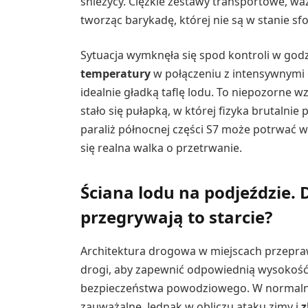
śnieżycy. Ciężkie zestawy transportowe, wa
tworząc barykadę, której nie są w stanie sf
Sytuacja wymknęła się spod kontroli w god
temperatury
w połączeniu z intensywnymi 
idealnie gładką taflę lodu. To niepozorne 
stało się pułapką, w której fizyka brutalnie
paraliż północnej części S7 może potrwać w
się realna walka o przetrwanie.
Ściana lodu na podjeździe. 
przegrywają to starcie?
Architektura drogowa w miejscach przepr
drogi, aby zapewnić odpowiednią wysokość 
bezpieczeństwa powodziowego. W normalny
zauważalne. Jednak w obliczu ataku zimy i
z