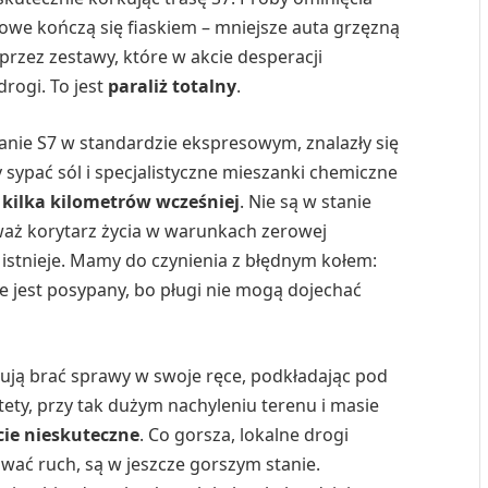
we kończą się fiaskiem – mniejsze auta grzęzną
rzez zestawy, które w akcie desperacji
rogi. To jest
paraliż totalny
.
nie S7 w standardzie ekspresowym, znalazły się
 sypać sól i specjalistyczne mieszanki chemiczne
 kilka kilometrów wcześniej
. Nie są w stanie
aż korytarz życia w warunkach zerowej
e istnieje. Mamy do czynienia z błędnym kołem:
 nie jest posypany, bo pługi nie mogą dojechać
bują brać sprawy w swoje ręce, podkładając pod
stety, przy tak dużym nachyleniu terenu i masie
cie nieskuteczne
. Co gorsza, lokalne drogi
ować ruch, są w jeszcze gorszym stanie.