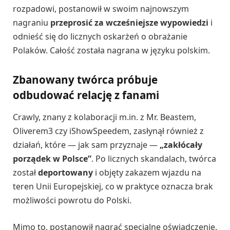
rozpadowi, postanowił w swoim najnowszym
nagraniu
przeprosić za wcześniejsze wypowiedzi
i
odnieść się do licznych oskarżeń o obrażanie
Polaków. Całość została nagrana w języku polskim.
Zbanowany twórca próbuje
odbudować relację z fanami
Crawly, znany z kolaboracji m.in. z Mr. Beastem,
Oliverem3 czy iShowSpeedem, zasłynął również z
działań, które — jak sam przyznaje —
„zakłócały
porządek w Polsce”
. Po licznych skandalach, twórca
został
deportowany
i objęty zakazem wjazdu na
teren Unii Europejskiej, co w praktyce oznacza brak
możliwości powrotu do Polski.
Mimo to, postanowił nagrać specjalne oświadczenie.