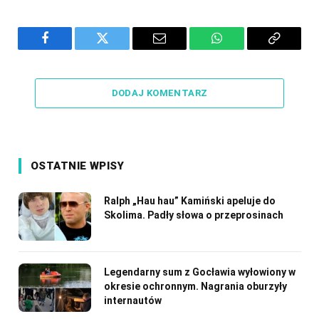
Facebook
Twitter
Email
WhatsApp
Copy
Link
DODAJ KOMENTARZ
OSTATNIE WPISY
Ralph „Hau hau” Kamiński apeluje do
Skolima. Padły słowa o przeprosinach
Legendarny sum z Gocławia wyłowiony w
okresie ochronnym. Nagrania oburzyły
internautów