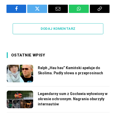
Facebook
Twitter
Email
WhatsApp
Copy
Link
DODAJ KOMENTARZ
OSTATNIE WPISY
Ralph „Hau hau” Kamiński apeluje do
Skolima. Padły słowa o przeprosinach
Legendarny sum z Gocławia wyłowiony w
okresie ochronnym. Nagrania oburzyły
internautów