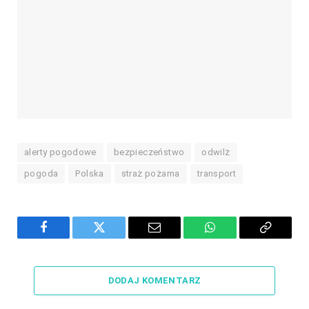
alerty pogodowe
bezpieczeństwo
odwilż
pogoda
Polska
straż pożarna
transport
Facebook
Twitter
Email
WhatsApp
Copy
Link
DODAJ KOMENTARZ