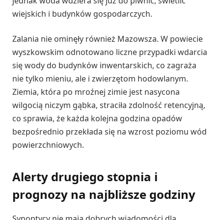
jednak woda wdziera się już do piwnic, świetlic
wiejskich i budynków gospodarczych.
Zalania nie ominęły również Mazowsza. W powiecie
wyszkowskim odnotowano liczne przypadki wdarcia
się wody do budynków inwentarskich, co zagraża
nie tylko mieniu, ale i zwierzętom hodowlanym.
Ziemia, która po mroźnej zimie jest nasycona
wilgocią niczym gąbka, straciła zdolność retencyjną,
co sprawia, że każda kolejna godzina opadów
bezpośrednio przekłada się na wzrost poziomu wód
powierzchniowych.
Alerty drugiego stopnia i
prognozy na najbliższe godziny
Synoptycy nie mają dobrych wiadomości dla