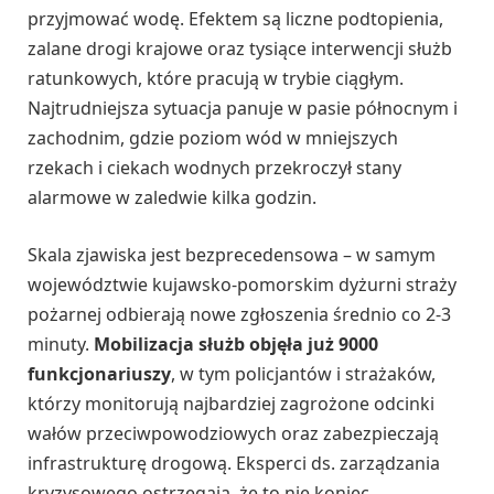
przyjmować wodę. Efektem są liczne podtopienia,
zalane drogi krajowe oraz tysiące interwencji służb
ratunkowych, które pracują w trybie ciągłym.
Najtrudniejsza sytuacja panuje w pasie północnym i
zachodnim, gdzie poziom wód w mniejszych
rzekach i ciekach wodnych przekroczył stany
alarmowe w zaledwie kilka godzin.
Skala zjawiska jest bezprecedensowa – w samym
województwie kujawsko-pomorskim dyżurni straży
pożarnej odbierają nowe zgłoszenia średnio co 2-3
minuty.
Mobilizacja służb objęła już 9000
funkcjonariuszy
, w tym policjantów i strażaków,
którzy monitorują najbardziej zagrożone odcinki
wałów przeciwpowodziowych oraz zabezpieczają
infrastrukturę drogową. Eksperci ds. zarządzania
kryzysowego ostrzegają, że to nie koniec