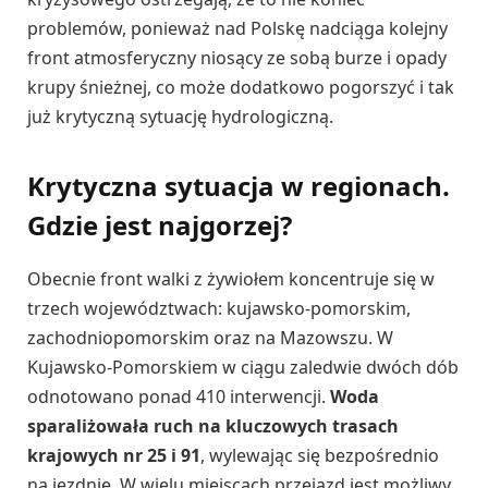
problemów, ponieważ nad Polskę nadciąga kolejny
front atmosferyczny niosący ze sobą burze i opady
krupy śnieżnej, co może dodatkowo pogorszyć i tak
już krytyczną sytuację hydrologiczną.
Krytyczna sytuacja w regionach.
Gdzie jest najgorzej?
Obecnie front walki z żywiołem koncentruje się w
trzech województwach: kujawsko-pomorskim,
zachodniopomorskim oraz na Mazowszu. W
Kujawsko-Pomorskiem w ciągu zaledwie dwóch dób
odnotowano ponad 410 interwencji.
Woda
sparaliżowała ruch na kluczowych trasach
krajowych nr 25 i 91
, wylewając się bezpośrednio
na jezdnię. W wielu miejscach przejazd jest możliwy