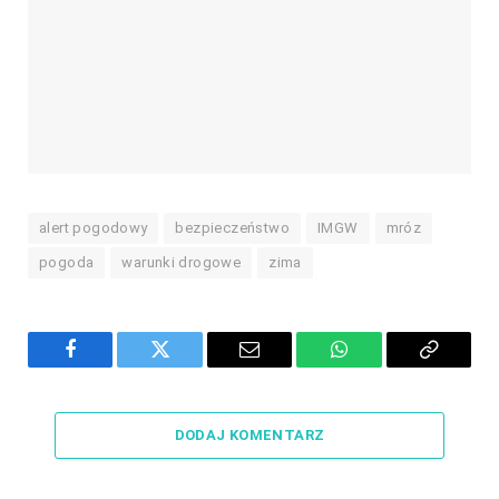
alert pogodowy
bezpieczeństwo
IMGW
mróz
pogoda
warunki drogowe
zima
Facebook
Twitter
Email
WhatsApp
Copy
Link
DODAJ KOMENTARZ