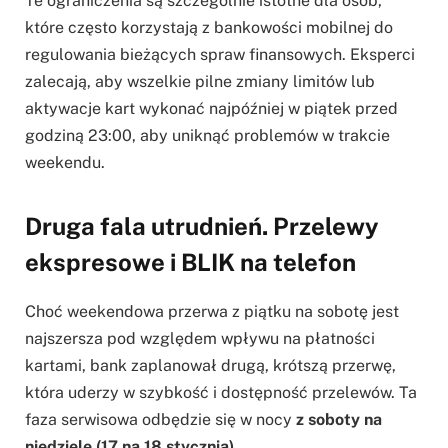
Te ograniczenia są szczególnie istotne dla osób,
które często korzystają z bankowości mobilnej do
regulowania bieżących spraw finansowych. Eksperci
zalecają, aby wszelkie pilne zmiany limitów lub
aktywacje kart wykonać najpóźniej w piątek przed
godziną 23:00, aby uniknąć problemów w trakcie
weekendu.
Druga fala utrudnień. Przelewy
ekspresowe i BLIK na telefon
Choć weekendowa przerwa z piątku na sobotę jest
najszersza pod względem wpływu na płatności
kartami, bank zaplanował drugą, krótszą przerwę,
która uderzy w szybkość i dostępność przelewów. Ta
faza serwisowa odbędzie się w nocy
z soboty na
niedzielę (17 na 18 stycznia)
.