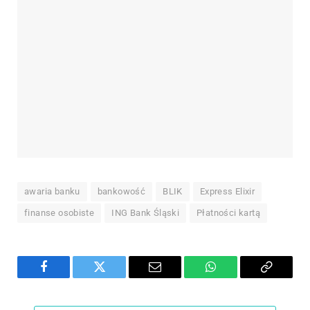
awaria banku
bankowość
BLIK
Express Elixir
finanse osobiste
ING Bank Śląski
Płatności kartą
Facebook
Twitter
Email
WhatsApp
Copy
Link