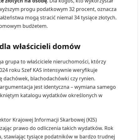
ce złotych na osobę
. Dla kogoś, kto wykorzystał
w najwyższym progu podatkowym 32 procent, oznacza
Małżeństwa mogą stracić niemal 34 tysiące złotych.
 domowym budżetem.
dla właścicieli domów
a grupa to właściciele nieruchomości, którzy
024 roku Szef KAS intensywnie weryfikuje
nę dachówek, blachodachówki czy rynien.
 argumentacja jest identyczna – wymiana samego
mkniętym katalogu wydatków określonych w
ktor Krajowej Informacji Skarbowej (KIS)
zając prawo do odliczenia takich wydatków. Rok
du, stawiając tysiące podatników w bardzo trudnej