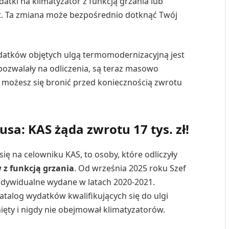
wydatki na klimatyzator z funkcją grzania lub
t. Ta zmiana może bezpośrednio dotknąć Twój
ydatków objętych ulgą termomodernizacyjną jest
 pozwalały na odliczenia, są teraz masowo
ak możesz się bronić przed koniecznością zwrotu
usa: KAS żąda zwrotu 17 tys. zł!
ię na celowniku KAS, to osoby, które odliczyły
 z funkcją grzania
. Od września 2025 roku Szef
indywidualne wydane w latach 2020-2021.
atalog wydatków kwalifikujących się do ulgi
ęty i nigdy nie obejmował klimatyzatorów.