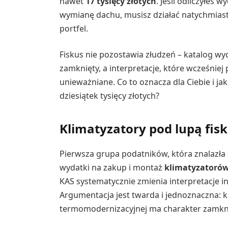
nawet
17 tysięcy złotych
. Jeśli odliczyłeś 
wymianę dachu, musisz działać natychmias
portfel.
Fiskus nie pozostawia złudzeń – katalog w
zamknięty, a interpretacje, które wcześniej
unieważniane. Co to oznacza dla Ciebie i j
dziesiątek tysięcy złotych?
Klimatyzatory pod lupą fisk
Pierwsza grupa podatników, która znalazła s
wydatki na zakup i montaż
klimatyzatorów
KAS systematycznie zmienia interpretacje 
Argumentacja jest twarda i jednoznaczna: k
termomodernizacyjnej ma charakter zamkni