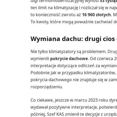
ulgi termomodernizacyjnej wynosi
53 tysią
ten limit na klimatyzację i rozliczał się 
to konieczność zwrotu aż
16 960 złotych
. 
To kwoty, które mogą poważnie zachwiać
Wymiana dachu: drugi cios 
Nie tylko klimatyzatory są problemem. Drug
wymienili
pokrycie dachowe
. Od czerwca 2
interpretacje dotyczące odliczeń za wymia
Podobnie jak w przypadku klimatyzatorów,
pokrycia dachowego nie znajduje się w za
rozporządzeniu.
Co ciekawe, jeszcze w marcu 2023 roku dyre
wydawał pozytywne interpretacje, potwierd
później, Szef KAS zmienił te decyzje z urzę