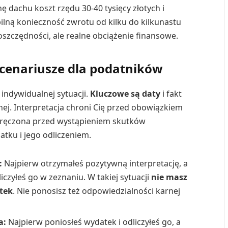
ę dachu koszt rzędu 30-40 tysięcy złotych i
pilną konieczność zwrotu od kilku do kilkunastu
 oszczędności, ale realne obciążenie finansowe.
 scenariusze dla podatników
 indywidualnej sytuacji.
Kluczowe są daty
i fakt
nej. Interpretacja chroni Cię przed obowiązkiem
doręczona przed wystąpieniem skutków
tku i jego odliczeniem.
:
Najpierw otrzymałeś pozytywną interpretację, a
czyłeś go w zeznaniu. W takiej sytuacji
nie masz
tek
. Nie ponosisz też odpowiedzialności karnej
a:
Najpierw poniosłeś wydatek i odliczyłeś go, a