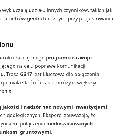
e wykluczają udziału innych czynników, takich jak
parametrów geotechnicznych przy projektowaniu
gionu
zeroko zakrojonego
programu rozwoju
ającego na celu poprawę komunikacji i
u. Trasa
G317
jest kluczowa dla połączenia
cja miała skrócić czas podróży i zwiększyć
renie.
ę jakości i nadzór nad nowymi inwestycjami
,
h geologicznych. Eksperci zauważają, że
wynikiem połączenia
niedoszacowanych
runkami gruntowymi
.