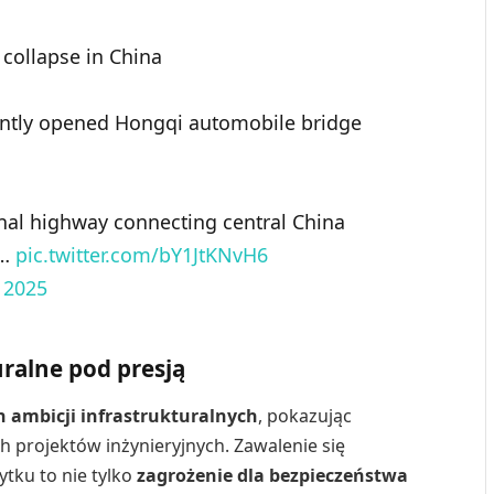
collapse in China
cently opened Hongqi automobile bridge
onal highway connecting central China
n…
pic.twitter.com/bY1JtKNvH6
 2025
uralne pod presją
 ambicji infrastrukturalnych
, pokazując
h projektów inżynieryjnych. Zawalenie się
ytku to nie tylko
zagrożenie dla bezpieczeństwa