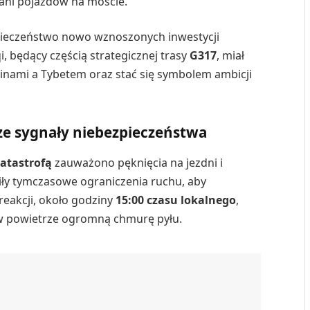
 ani pojazdów na moście.
zpieczeństwo nowo wznoszonych inwestycji
, będący częścią strategicznej trasy
G317
, miał
inami a Tybetem oraz stać się symbolem ambicji
ze sygnały niebezpieczeństwa
katastrofą
zauważono pęknięcia na jezdni i
ły tymczasowe ograniczenia ruchu, aby
reakcji, około godziny
15:00 czasu lokalnego
,
c w powietrze ogromną chmurę pyłu.