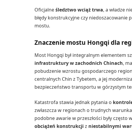
Oficjalne
śledztwo wciąż trwa
, a władze ni
błędy konstrukcyjne czy niedoszacowanie 
mostu.
Znaczenie mostu Hongqi dla re
Most Hongqi był integralnym elementem s
infrastruktury w zachodnich Chinach
, m
pobudzenie wzrostu gospodarczego region
centralnych Chin z Tybetem, a jej moderniza
bezpieczeństwo transportu w górzystym te
Katastrofa stawia jednak pytania o
kontrol
zwłaszcza w regionach o trudnych warunkac
podobne awarie w przeszłości były często 
obciążeń konstrukcji
z
niestabilnymi wa