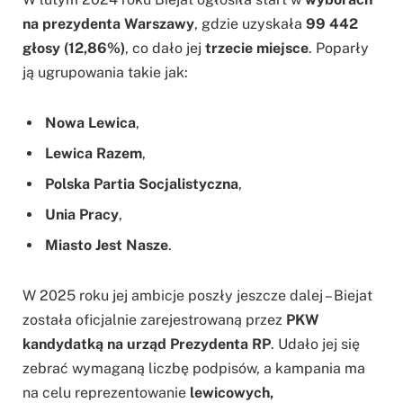
na prezydenta Warszawy
, gdzie uzyskała
99 442
głosy (12,86%)
, co dało jej
trzecie miejsce
. Poparły
ją ugrupowania takie jak:
Nowa Lewica
,
Lewica Razem
,
Polska Partia Socjalistyczna
,
Unia Pracy
,
Miasto Jest Nasze
.
W 2025 roku jej ambicje poszły jeszcze dalej – Biejat
została oficjalnie zarejestrowaną przez
PKW
kandydatką na urząd Prezydenta RP
. Udało jej się
zebrać wymaganą liczbę podpisów, a kampania ma
na celu reprezentowanie
lewicowych,