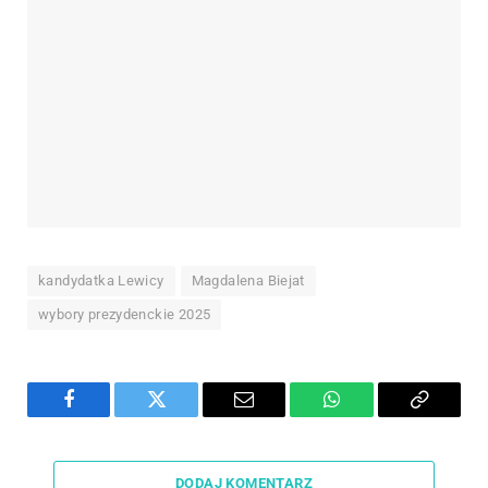
kandydatka Lewicy
Magdalena Biejat
wybory prezydenckie 2025
Facebook
Twitter
Email
WhatsApp
Copy
Link
DODAJ KOMENTARZ