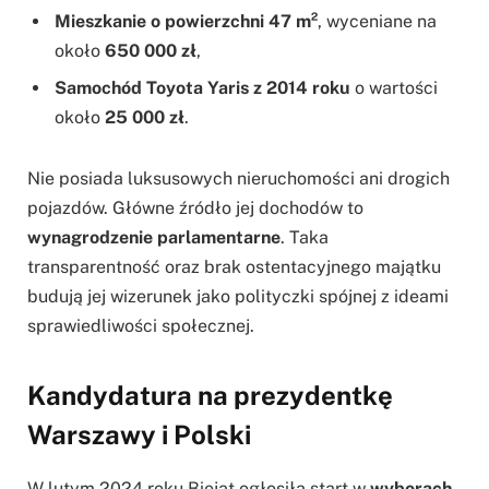
Mieszkanie o powierzchni 47 m²
, wyceniane na
około
650 000 zł
,
Samochód Toyota Yaris z 2014 roku
o wartości
około
25 000 zł
.
Nie posiada luksusowych nieruchomości ani drogich
pojazdów. Główne źródło jej dochodów to
wynagrodzenie parlamentarne
. Taka
transparentność oraz brak ostentacyjnego majątku
budują jej wizerunek jako polityczki spójnej z ideami
sprawiedliwości społecznej.
Kandydatura na prezydentkę
Warszawy i Polski
W lutym 2024 roku Biejat ogłosiła start w
wyborach