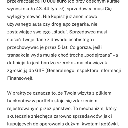
przekraczającą
10 000 euro
(co przy obecnym kursie
wynosi około 43-44 tys. zł), sprzedawca musi Cię
wylegitymować. Nie kupisz już anonimowo
używanego auta czy drogiego zegarka, nie
zostawiając swojego „śladu”. Sprzedawca musi
spisać Twoje dane z dowodu osobistego i
przechowywać je przez 5 lat. Co gorsza, jeśli
transakcja wyda mu się choć trochę „podejrzana” – a
definicja ta jest bardzo szeroka – ma obowiązek
zgłosić ją do GIIF (Generalnego Inspektora Informacji
Finansowej).
W praktyce oznacza to, że Twoja wizyta z plikiem
banknotów w portfelu staje się zdarzeniem
rejestrowanym przez państwo. To mechanizm, który
skutecznie zniechęca zarówno sprzedawców, jak i
kupujących do operowania dużymi kwotami gotówki,