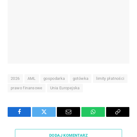
2026
AML
gospodarka
gotówka
limity płatności
prawo finansowe
Unia Europejska
Facebook
Twitter
Email
WhatsApp
Copy
Link
DODAJ KOMENTARZ