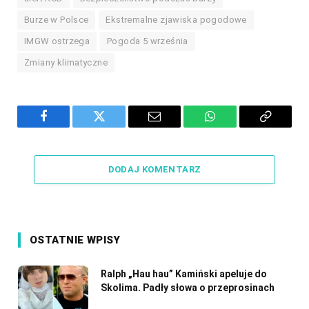
Burze w Polsce
Ekstremalne zjawiska pogodowe
IMGW ostrzega
Pogoda 5 września
Zmiany klimatyczne
Facebook
Twitter
Email
WhatsApp
Copy
Link
DODAJ KOMENTARZ
OSTATNIE WPISY
Ralph „Hau hau” Kamiński apeluje do
Skolima. Padły słowa o przeprosinach