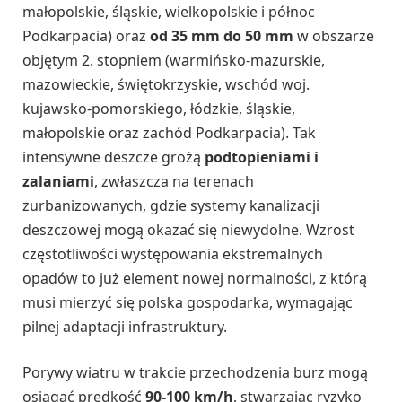
małopolskie, śląskie, wielkopolskie i północ
Podkarpacia) oraz
od 35 mm do 50 mm
w obszarze
objętym 2. stopniem (warmińsko-mazurskie,
mazowieckie, świętokrzyskie, wschód woj.
kujawsko-pomorskiego, łódzkie, śląskie,
małopolskie oraz zachód Podkarpacia). Tak
intensywne deszcze grożą
podtopieniami i
zalaniami
, zwłaszcza na terenach
zurbanizowanych, gdzie systemy kanalizacji
deszczowej mogą okazać się niewydolne. Wzrost
częstotliwości występowania ekstremalnych
opadów to już element nowej normalności, z którą
musi mierzyć się polska gospodarka, wymagając
pilnej adaptacji infrastruktury.
Porywy wiatru w trakcie przechodzenia burz mogą
osiągać prędkość
90-100 km/h
, stwarzając ryzyko