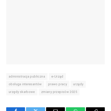
administracja publiczna
e-Urząd
obsługa interesantów
prawo pracy
urzędy
urzędy skarbowe
zmiany przepisów 2025