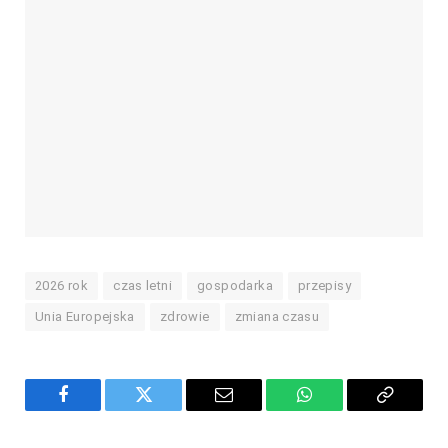
2026 rok
czas letni
gospodarka
przepisy
Unia Europejska
zdrowie
zmiana czasu
Facebook
Twitter
Email
WhatsApp
Copy
Link