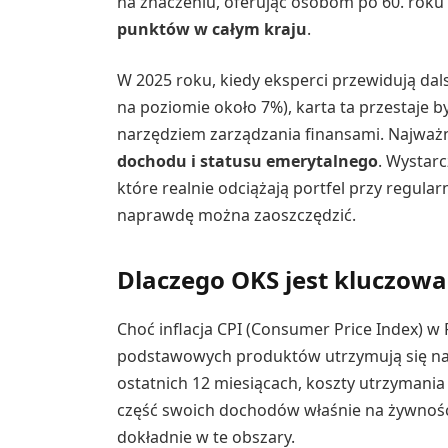
na znaczeniu, oferując osobom po 60. roku
punktów w całym kraju
.
W 2025 roku, kiedy eksperci przewidują da
na poziomie około 7%), karta ta przestaje b
narzędziem zarządzania finansami. Najważn
dochodu i statusu emerytalnego
. Wystarc
które realnie odciążają portfel przy regular
naprawdę można zaoszczędzić.
Dlaczego OKS jest kluczowa 
Choć inflacja CPI (Consumer Price Index) w 
podstawowych produktów utrzymują się na
ostatnich 12 miesiącach, koszty utrzymania
część swoich dochodów właśnie na żywność, 
dokładnie w te obszary.