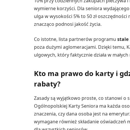
10% przy codziennych zakupach pieczywa i n
wymierne korzyści. Dla seniora wydającego 
ulga w wysokości 5% to 50 zł oszczędności m
znacząco podnosi jakość życia.
Co istotne, lista partnerów programu
stale
poza dużymi aglomeracjami. Dzięki temu, K
ulgowych, który faktycznie działa w małych 
Kto ma prawo do karty i gd
rabaty?
Zasady są wyjątkowo proste, co stanowi o 
Ogólnopolskiej Karty Seniora ma każda oso
znaczenia, czy dana osoba jest na emeryturz
wymagane również składanie oświadczeń ma
dla wszystkich seniorów.