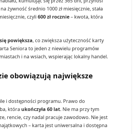
abiału, kumulując się przez 365 dni, przynosi
na żywność średnio 1000 zł miesięcznie, stała
iesięcznie, czyli
600 zł rocznie
– kwota, która
 się powiększa
, co zwiększa użyteczność karty
arta Seniora to jeden z niewielu programów
miastach i na wsiach, wspierając lokalny handel.
zie obowiązują największe
sile i dostępności programu. Prawo do
ba, która
ukończyła 60 lat
. Nie ma przy tym
e, rencie, czy nadal pracuje zawodowo. Nie jest
jątkowych – karta jest uniwersalna i dostępna