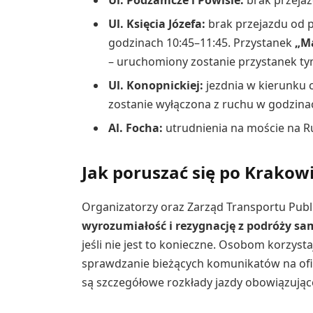
Ul. Księcia Józefa:
brak przejazdu od p
godzinach 10:45–11:45. Przystanek
„M
– uruchomiony zostanie przystanek t
Ul. Konopnickiej:
jezdnia w kierunku 
zostanie wyłączona z ruchu w godzina
Al. Focha:
utrudnienia na moście na R
Jak poruszać się po Krakowi
Organizatorzy oraz Zarząd Transportu Pub
wyrozumiałość i rezygnację z podróży 
jeśli nie jest to konieczne. Osobom korzysta
sprawdzanie bieżących komunikatów na ofic
są szczegółowe rozkłady jazdy obowiązujące