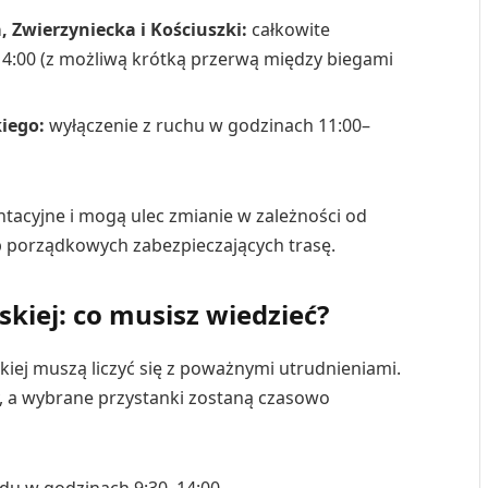
 Zwierzyniecka i Kościuszki:
całkowite
14:00 (z możliwą krótką przerwą między biegami
iego:
wyłączenie z ruchu w godzinach 11:00–
tacyjne i mogą ulec zmianie w zależności od
b porządkowych zabezpieczających trasę.
kiej: co musisz wiedzieć?
iej muszą liczyć się z poważnymi utrudnieniami.
y, a wybrane przystanki zostaną czasowo
du w godzinach 9:30–14:00.