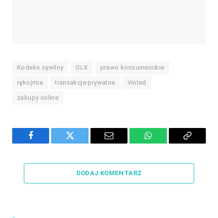
Kodeks cywilny
OLX
prawo konsumenckie
rękojmia
transakcje prywatne
Vinted
zakupy online
Facebook
Twitter
Email
WhatsApp
Copy
Link
DODAJ KOMENTARZ