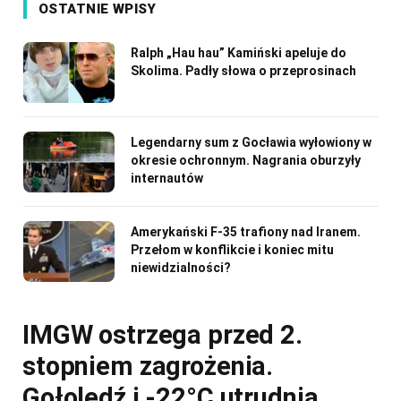
OSTATNIE WPISY
Ralph „Hau hau” Kamiński apeluje do
Skolima. Padły słowa o przeprosinach
Legendarny sum z Gocławia wyłowiony w
okresie ochronnym. Nagrania oburzyły
internautów
Amerykański F-35 trafiony nad Iranem.
Przełom w konflikcie i koniec mitu
niewidzialności?
IMGW ostrzega przed 2.
stopniem zagrożenia.
Gołoledź i -22°C utrudnią