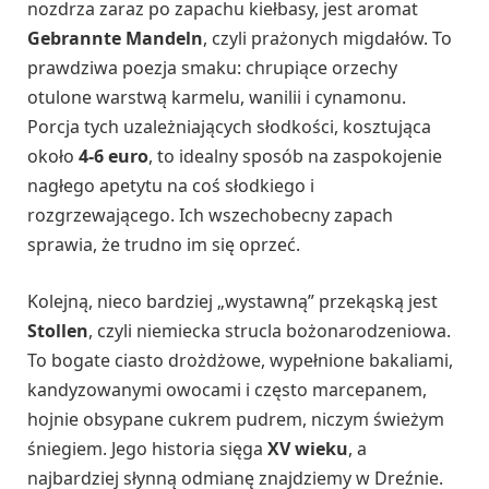
nozdrza zaraz po zapachu kiełbasy, jest aromat
Gebrannte Mandeln
, czyli prażonych migdałów. To
prawdziwa poezja smaku: chrupiące orzechy
otulone warstwą karmelu, wanilii i cynamonu.
Porcja tych uzależniających słodkości, kosztująca
około
4-6 euro
, to idealny sposób na zaspokojenie
nagłego apetytu na coś słodkiego i
rozgrzewającego. Ich wszechobecny zapach
sprawia, że trudno im się oprzeć.
Kolejną, nieco bardziej „wystawną” przekąską jest
Stollen
, czyli niemiecka strucla bożonarodzeniowa.
To bogate ciasto drożdżowe, wypełnione bakaliami,
kandyzowanymi owocami i często marcepanem,
hojnie obsypane cukrem pudrem, niczym świeżym
śniegiem. Jego historia sięga
XV wieku
, a
najbardziej słynną odmianę znajdziemy w Dreźnie.