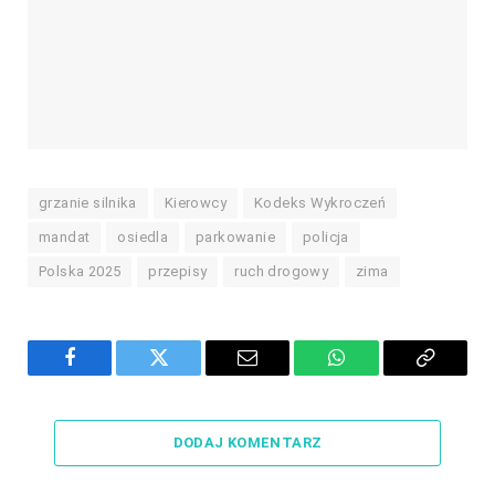
grzanie silnika
Kierowcy
Kodeks Wykroczeń
mandat
osiedla
parkowanie
policja
Polska 2025
przepisy
ruch drogowy
zima
Facebook
Twitter
Email
WhatsApp
Copy
Link
DODAJ KOMENTARZ