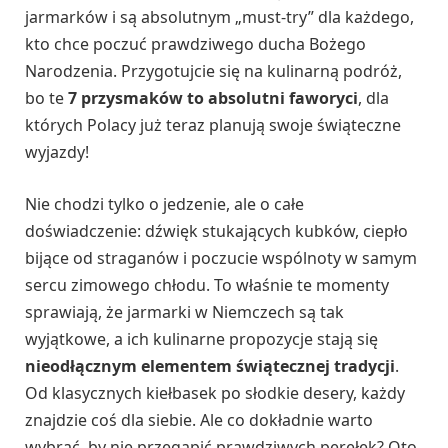
jarmarków i są absolutnym „must-try” dla każdego,
kto chce poczuć prawdziwego ducha Bożego
Narodzenia. Przygotujcie się na kulinarną podróż,
bo te
7 przysmaków to absolutni faworyci
, dla
których Polacy już teraz planują swoje świąteczne
wyjazdy!
Nie chodzi tylko o jedzenie, ale o całe
doświadczenie: dźwięk stukających kubków, ciepło
bijące od straganów i poczucie wspólnoty w samym
sercu zimowego chłodu. To właśnie te momenty
sprawiają, że jarmarki w Niemczech są tak
wyjątkowe, a ich kulinarne propozycje stają się
nieodłącznym elementem świątecznej tradycji
.
Od klasycznych kiełbasek po słodkie desery, każdy
znajdzie coś dla siebie. Ale co dokładnie warto
wybrać, by nie przegapić prawdziwych perełek? Oto