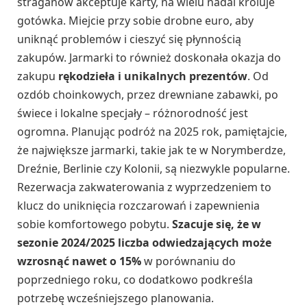
straganów akceptuje karty, na wielu nadal króluje
gotówka. Miejcie przy sobie drobne euro, aby
uniknąć problemów i cieszyć się płynnością
zakupów. Jarmarki to również doskonała okazja do
zakupu
rękodzieła i unikalnych prezentów
. Od
ozdób choinkowych, przez drewniane zabawki, po
świece i lokalne specjały – różnorodność jest
ogromna. Planując podróż na 2025 rok, pamiętajcie,
że największe jarmarki, takie jak te w Norymberdze,
Dreźnie, Berlinie czy Kolonii, są niezwykle popularne.
Rezerwacja zakwaterowania z wyprzedzeniem to
klucz do uniknięcia rozczarowań i zapewnienia
sobie komfortowego pobytu.
Szacuje się, że w
sezonie 2024/2025 liczba odwiedzających może
wzrosnąć nawet o 15%
w porównaniu do
poprzedniego roku, co dodatkowo podkreśla
potrzebę wcześniejszego planowania.