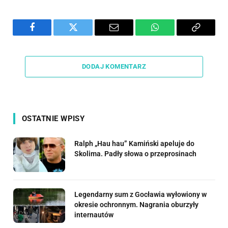
Facebook
Twitter
Email
WhatsApp
Copy
Link
DODAJ KOMENTARZ
OSTATNIE WPISY
Ralph „Hau hau” Kamiński apeluje do
Skolima. Padły słowa o przeprosinach
Legendarny sum z Gocławia wyłowiony w
okresie ochronnym. Nagrania oburzyły
internautów