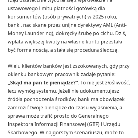
rząd ostatecznie wycofał się z wprowadzenia
ustawowego limitu płatności gotówką dla
konsumentów (osób prywatnych) w 2025 roku,
banki, naciskane przez unijne dyrektywy AML (Anti-
Money Laundering), dokręciły śrubę po cichu. Dziś,
wpłata większej kwoty na własne konto przestała
być formalnością, a stała się procedurą śledczą.
Wielu klientów banków jest zszokowanych, gdy przy
okienku bankowym pracownik zadaje pytanie:
„Skąd ma pan te pieniądze?”
. To nie jest złośliwość,
lecz wymóg systemu. Jeżeli nie udokumentujesz
źródła pochodzenia środków, bank ma obowiązek
zamrozić twoje pieniądze do czasu wyjaśnienia, a
sprawa może trafić prosto do Generalnego
Inspektora Informacji Finansowej (GIIF) i Urzędu
Skarbowego. W najgorszym scenariuszu, może to