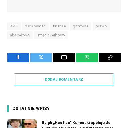
AML
bankowość
finanse
gotówka
prawo
skarbówka
urząd skarbowy
Facebook
Twitter
Email
WhatsApp
Copy
Link
DODAJ KOMENTARZ
OSTATNIE WPISY
Ralph „Hau hau” Kamiński apeluje do