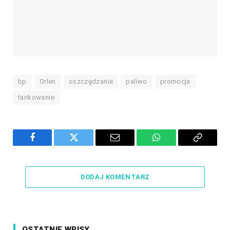
bp
Orlen
oszczędzanie
paliwo
promocja
tankowanie
Facebook
Twitter
Email
WhatsApp
Copy
Link
DODAJ KOMENTARZ
OSTATNIE WPISY