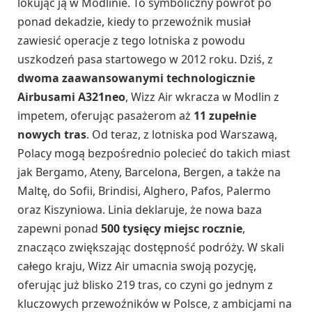
lokując ją w Modlinie. To symboliczny powrót po
ponad dekadzie, kiedy to przewoźnik musiał
zawiesić operacje z tego lotniska z powodu
uszkodzeń pasa startowego w 2012 roku. Dziś, z
dwoma zaawansowanymi technologicznie
Airbusami A321neo
, Wizz Air wkracza w Modlin z
impetem, oferując pasażerom aż
11 zupełnie
nowych tras
. Od teraz, z lotniska pod Warszawą,
Polacy mogą bezpośrednio polecieć do takich miast
jak Bergamo, Ateny, Barcelona, Bergen, a także na
Maltę, do Sofii, Brindisi, Alghero, Pafos, Palermo
oraz Kiszyniowa. Linia deklaruje, że nowa baza
zapewni ponad
500 tysięcy miejsc rocznie
,
znacząco zwiększając dostępność podróży. W skali
całego kraju, Wizz Air umacnia swoją pozycję,
oferując już blisko 219 tras, co czyni go jednym z
kluczowych przewoźników w Polsce, z ambicjami na