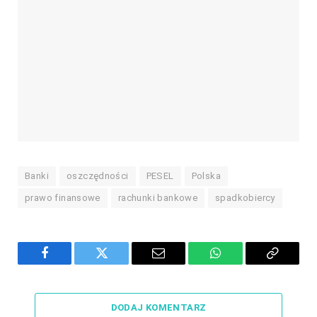
Banki
oszczędności
PESEL
Polska
prawo finansowe
rachunki bankowe
spadkobiercy
Facebook
Twitter
Email
WhatsApp
Copy
Link
DODAJ KOMENTARZ