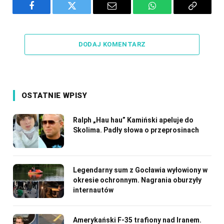
Facebook
Twitter
Email
WhatsApp
Copy
Link
DODAJ KOMENTARZ
OSTATNIE WPISY
Ralph „Hau hau” Kamiński apeluje do
Skolima. Padły słowa o przeprosinach
Legendarny sum z Gocławia wyłowiony w
okresie ochronnym. Nagrania oburzyły
internautów
Amerykański F-35 trafiony nad Iranem.