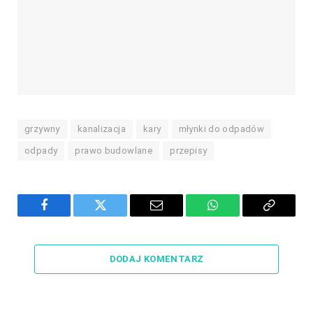
grzywny
kanalizacja
kary
młynki do odpadów
odpady
prawo budowlane
przepisy
Facebook
Twitter
Email
WhatsApp
Copy
Link
DODAJ KOMENTARZ