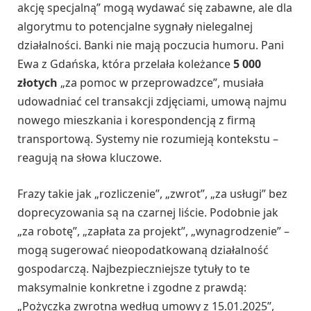
akcję specjalną” mogą wydawać się zabawne, ale dla
algorytmu to potencjalne sygnały nielegalnej
działalności. Banki nie mają poczucia humoru. Pani
Ewa z Gdańska, która przelała koleżance
5 000
złotych
„za pomoc w przeprowadzce”, musiała
udowadniać cel transakcji zdjęciami, umową najmu
nowego mieszkania i korespondencją z firmą
transportową. Systemy nie rozumieją kontekstu –
reagują na słowa kluczowe.
Frazy takie jak „rozliczenie”, „zwrot”, „za usługi” bez
doprecyzowania są na czarnej liście. Podobnie jak
„za robotę”, „zapłata za projekt”, „wynagrodzenie” –
mogą sugerować nieopodatkowaną działalność
gospodarczą. Najbezpieczniejsze tytuły to te
maksymalnie konkretne i zgodne z prawdą:
„Pożyczka zwrotna według umowy z 15.01.2025”,