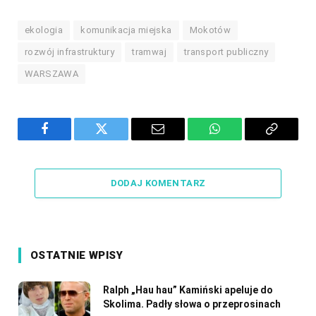
ekologia
komunikacja miejska
Mokotów
rozwój infrastruktury
tramwaj
transport publiczny
WARSZAWA
Facebook
Twitter
Email
WhatsApp
Copy
Link
DODAJ KOMENTARZ
OSTATNIE WPISY
Ralph „Hau hau” Kamiński apeluje do
Skolima. Padły słowa o przeprosinach