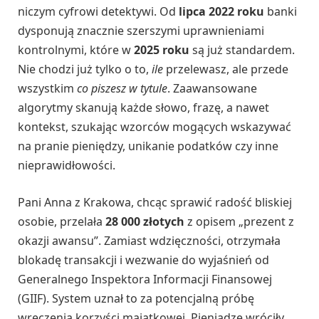
niczym cyfrowi detektywi. Od
lipca 2022 roku
banki
dysponują znacznie szerszymi uprawnieniami
kontrolnymi, które w
2025 roku
są już standardem.
Nie chodzi już tylko o to,
ile
przelewasz, ale przede
wszystkim
co piszesz w tytule
. Zaawansowane
algorytmy skanują każde słowo, frazę, a nawet
kontekst, szukając wzorców mogących wskazywać
na pranie pieniędzy, unikanie podatków czy inne
nieprawidłowości.
Pani Anna z Krakowa, chcąc sprawić radość bliskiej
osobie, przelała
28 000 złotych
z opisem „prezent z
okazji awansu”. Zamiast wdzięczności, otrzymała
blokadę transakcji i wezwanie do wyjaśnień od
Generalnego Inspektora Informacji Finansowej
(GIIF). System uznał to za potencjalną próbę
wręczenia korzyści majątkowej. Pieniądze wróciły,