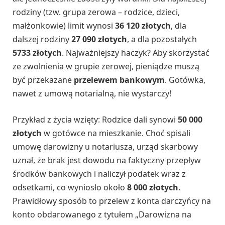
rodziny (tzw. grupa zerowa – rodzice, dzieci,
małżonkowie) limit wynosi
36 120 złotych
, dla
dalszej rodziny
27 090 złotych
, a dla pozostałych
5733 złotych
. Najważniejszy haczyk? Aby skorzystać
ze zwolnienia w grupie zerowej, pieniądze muszą
być przekazane
przelewem bankowym
. Gotówka,
nawet z umową notarialną, nie wystarczy!
Przykład z życia wzięty: Rodzice dali synowi
50 000
złotych
w gotówce na mieszkanie. Choć spisali
umowę darowizny u notariusza, urząd skarbowy
uznał, że brak jest dowodu na faktyczny przepływ
środków bankowych i naliczył podatek wraz z
odsetkami, co wyniosło około
8 000 złotych
.
Prawidłowy sposób to przelew z konta darczyńcy na
konto obdarowanego z tytułem „Darowizna na