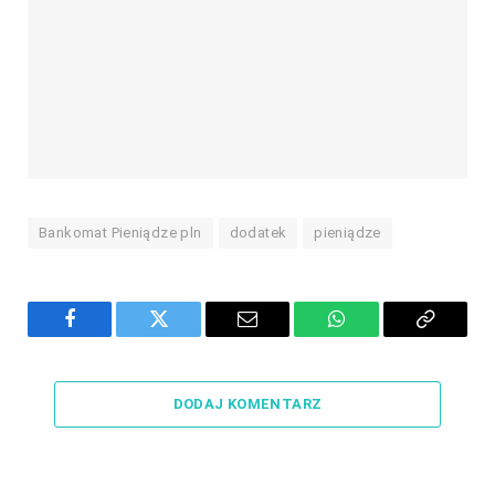
Bankomat Pieniądze pln
dodatek
pieniądze
Facebook
Twitter
Email
WhatsApp
Copy
Link
DODAJ KOMENTARZ